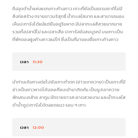
ถึงจุดดำน้ำแห่งแรกเกาะค้างคาว เกาะที่ยังเป็นธรรมชาติไม่มี
สิ่งก่อสร้าง ทรายขาวบริสุทธิ์ น้ำทะเลใสมาก และสามารถมอง
เห็นปะการังได้แม้แต่ยืนอยู่ริมหาด มีปลาทะเลสีสวยมากมาย
รวมทั้งปลานีโม่ และปลาเสือ ปะการังยังสมบูรณ์ บนเกาะเป็น
ที่พักของฝูงค้างคาวแม่ไก่ ซึ่งเป็นที่มาของชื่อเกาะค้างคาว
เวลา
11:30
นำท่านเดินทางต่อไปยังเกาะกำตก (อ่าวเขาควาย) เป็นเกาะที่มี
อ่าวเป็นชาวหาดโค้งจนเกือบเข้ามาติดกัน เป็นรูปเขาควาย
ลักษณะคล้าย ลากูน มีทรายขาวสะอาดสวยงาม และน้ำทะเลใส
ดำน้ำดูปะการังได้ตลอดแนว รอบ ๆ เกาะ
เวลา
12:00