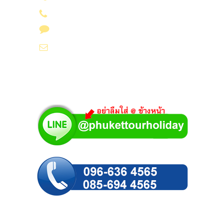
085-694 4565
Line id : @phukettourholiday
info@yoursvacation.com