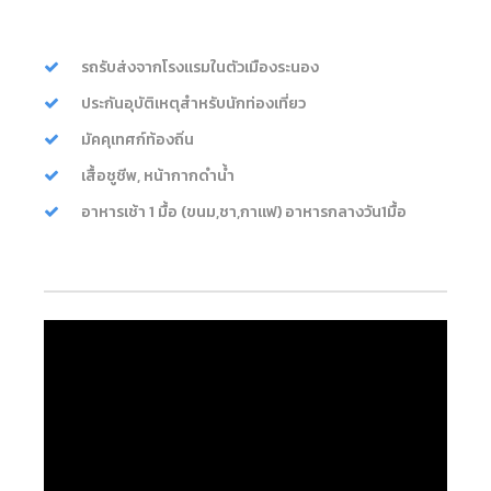
รถรับส่งจากโรงแรมในตัวเมืองระนอง
ประกันอุบัติเหตุสำหรับนักท่องเที่ยว
มัคคุเทศก์ท้องถิ่น
เสื้อชูชีพ, หน้ากากดำน้ำ
อาหารเช้า 1 มื้อ (ขนม,ชา,กาแฟ) อาหารกลางวัน1มื้อ