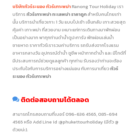
บริษัททัวร์ระนอง ทัวร์เกาะพม่า
Ranong Tour Holiday เรา
บริการ
ทัวร์เกาะพม่า ทะเลพม่า ราคาถูก
สำหรับคนไทยเท่า
นััน บริการนำเที่ยวเกาะ 1 วัน แบบไปเช้า เย็นกลับ เกาะสวยสุด
คุ้มค่า เกาะพม่า ที่สวยงาม เหมาะแก่การเดินทางมาพักผ่อน
เป็นอย่างมาก พาทุกท่านดำน้ำดูปะการัง พักผ่อนเล่นน้ำ
ชายหาด ราคาทัวร์เรารวมค่าบริการ รถรับส่งจากโรงแรม
อาหารกลางวัน อุปกรณ์ดำน้ำ ชูชีพ หน้ากากดำน้ำ และ มีไกด์ที่
มีประสบการณ์ช่วยดูแลลูกค้า ทุกท่าน รับรองว่าท่านจะต้อง
ประทับใจกับการบริการอย่างแน่นอน กับการมาเที่ยว
ทัวร์
ระนอง ทัวร์เกาะพม่า
ติดต่อสอบถามได้ตลอด
สามารถโทรสอบถามที่เบอร์ 096-636 4565, 085-694
4565 หรือ Add Line id :@phukettourholiday (มีตัว @
ด้วยน่ะ).