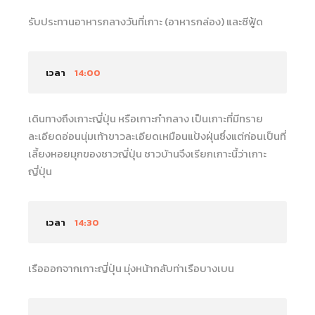
รับประทานอาหารกลางวันที่เกาะ (อาหารกล่อง) และซีฟู้ด
เวลา
14:00
เดินทางถึงเกาะญี่ปุ่น หรือเกาะกำกลาง เป็นเกาะที่มีทราย
ละเอียดอ่อนนุ่มเท้าขาวละเอียดเหมือนแป้งฝุ่นซึ่งแต่ก่อนเป็นที่
เลี้ยงหอยมุกของชาวญี่ปุ่น ชาวบ้านจึงเรียกเกาะนี้ว่าเกาะ
ญี่ปุ่น
เวลา
14:30
เรือออกจากเกาะญี่ปุ่น มุ่งหน้ากลับท่าเรือบางเบน