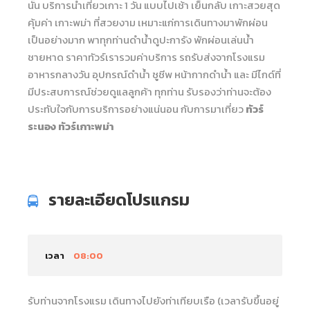
นััน บริการนำเที่ยวเกาะ 1 วัน แบบไปเช้า เย็นกลับ เกาะสวยสุด
คุ้มค่า เกาะพม่า ที่สวยงาม เหมาะแก่การเดินทางมาพักผ่อน
เป็นอย่างมาก พาทุกท่านดำน้ำดูปะการัง พักผ่อนเล่นน้ำ
ชายหาด ราคาทัวร์เรารวมค่าบริการ รถรับส่งจากโรงแรม
อาหารกลางวัน อุปกรณ์ดำน้ำ ชูชีพ หน้ากากดำน้ำ และ มีไกด์ที่
มีประสบการณ์ช่วยดูแลลูกค้า ทุกท่าน รับรองว่าท่านจะต้อง
ประทับใจกับการบริการอย่างแน่นอน กับการมาเที่ยว
ทัวร์
ระนอง ทัวร์เกาะพม่า
รายละเอียดโปรแกรม
เวลา
08:00
รับท่านจากโรงแรม เดินทางไปยังท่าเทียบเรือ (เวลารับขึ้นอยู่