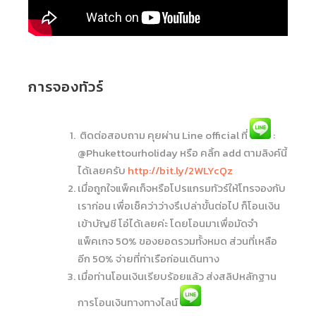
การจองทัวร์
ติดต่อสอบถาม คุยผ่าน Line official ที่
:
@Phukettourholiday หรือ คลิ้ก add ตามลิงค์นี้
ได้เลยครับ
http://bit.ly/2WLYcQz
เมื่อถูกใจแพ็คเก็จหรือโปรแกรมทัวร์ให้โทรจองกับ
เราก่อน เพื่อเช็คว่าว่างรึเปล่าขั้นต่อไป ก็โอนเงิน
เข้าบัญชี โอ๋ได้เลยค่ะ โดยโอนมาเพื่อมัดจำ
แพ็คเกจ 50% ของยอดรวมทั้งหมด ส่วนที่เหลือ
อีก 50% จ่ายที่ท่าเรือก่อนเดินทาง
เมื่อท่านโอนเงินเรียบร้อยแล้ว ส่งสลิปหลักฐาน
การโอนเงินทางทางไลน์