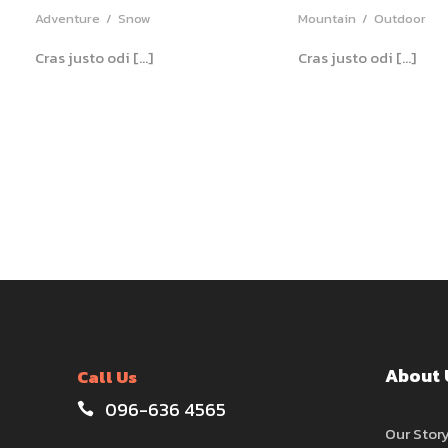
Adventure
/
Snow
Mountain
/
Outdoor
Cras justo odi […]
Cras justo odi […]
About 
Call Us
096-636 4565
Our Stor