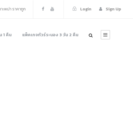
เกาะพม่า ราคาถูก
Login
Sign Up
น 1 คืน
แพ็คเกจทัวร์ระนอง 3 วัน 2 คืน
ns