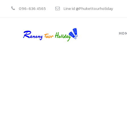
096-636 4565
Line id @Phukettourholiday
HO
P