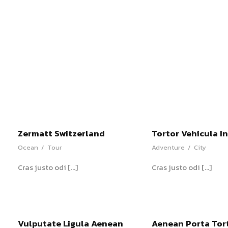
Zermatt Switzerland
Tortor Vehicula I
Ocean
/
Tour
Adventure
/
City
Cras justo odi […]
Cras justo odi […]
Vulputate Ligula Aenean
Aenean Porta Tor