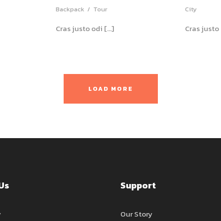
Backpack
/
Tour
City
Cras justo odi […]
Cras justo 
LOAD MORE
Us
Support
y
Our Story