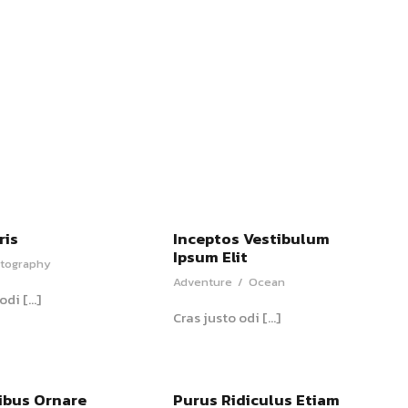
ris
Inceptos Vestibulum
Ipsum Elit
tography
Adventure
/
Ocean
odi […]
Cras justo odi […]
ibus Ornare
Purus Ridiculus Etiam