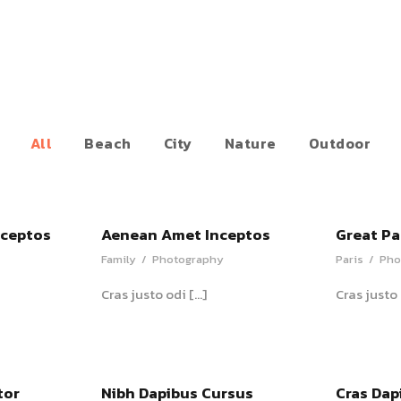
All
Beach
City
Nature
Outdoor
nceptos
Aenean Amet Inceptos
Great Pa
Family
/
Photography
Paris
/
Pho
Cras justo odi […]
Cras justo 
tor
Nibh Dapibus Cursus
Cras Dap