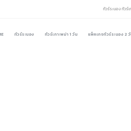
ทัวร์ระนอง ทัวร์
ME
ทัวร์ระนอง
ทัวร์เกาะพม่า 1 วัน
แพ็คเกจทัวร์ระนอง 2 วั
ortfolio 5 Colum
Full Width, With Excerpt & Space