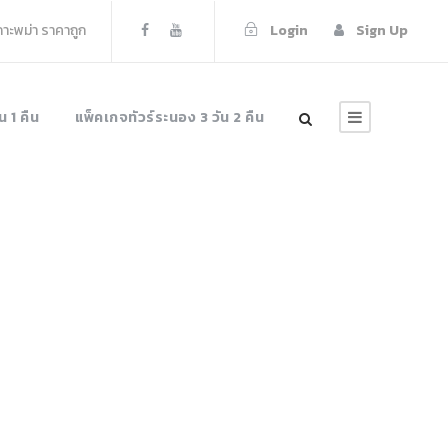
เกาะพม่า ราคาถูก
Login
Sign Up
น 1 คืน
แพ็คเกจทัวร์ระนอง 3 วัน 2 คืน