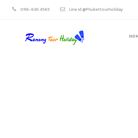
096-636 4565
Line id @Phukettourholiday
HO