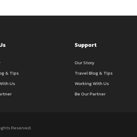
Us
Support
y
Our Story
og & Tips
Travel Blog & Tips
With Us
Working With Us
artner
Be Our Partner
Rights Reserved.