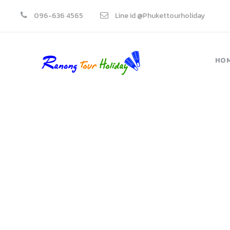
096-636 4565
Line id @Phukettourholiday
HO
P