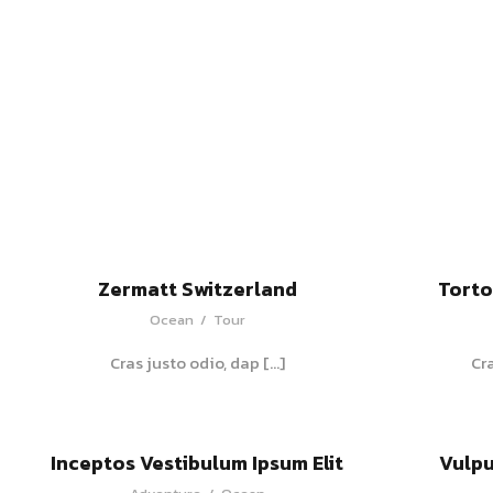
Zermatt Switzerland
Torto
Ocean
/
Tour
Cras justo odio, dap […]
Cr
Inceptos Vestibulum Ipsum Elit
Vulpu