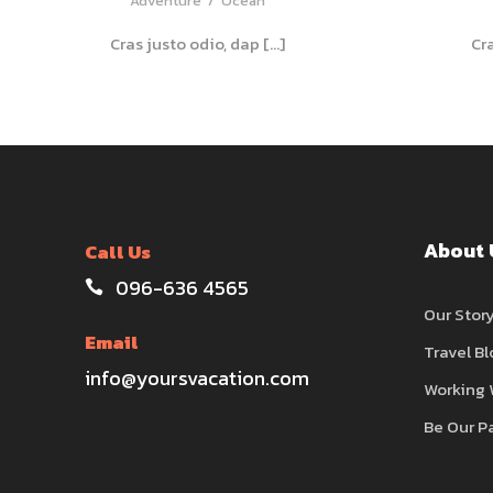
Adventure
/
Ocean
Cras justo odio, dap […]
Cr
About 
Call Us
096-636 4565
Our Stor
Email
Travel Bl
info@yoursvacation.com
Working 
Be Our P