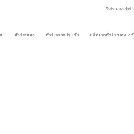
ทัวร์ระนอง ทัวร์
ME
ทัวร์ระนอง
ทัวร์เกาะพม่า 1 วัน
แพ็คเกจทัวร์ระนอง 2 วั
ortfolio 4 Colum
Full Width, With Excerpt & Space