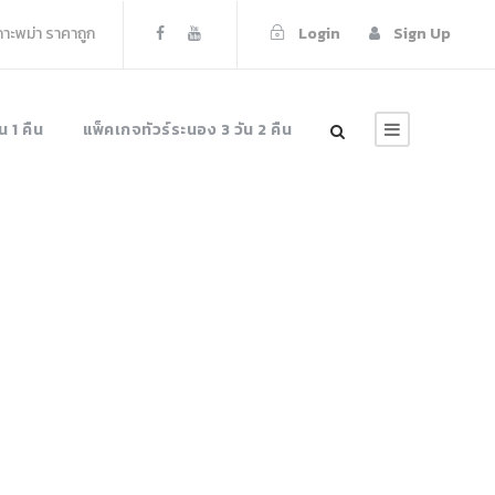
เกาะพม่า ราคาถูก
Login
Sign Up
น 1 คืน
แพ็คเกจทัวร์ระนอง 3 วัน 2 คืน
ns