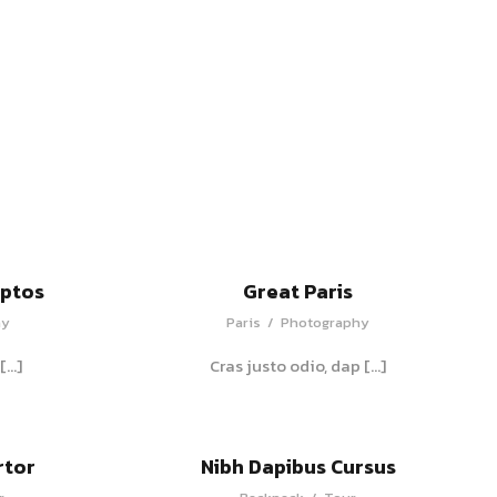
ptos
Great Paris
hy
Paris
/
Photography
[…]
Cras justo odio, dap […]
rtor
Nibh Dapibus Cursus