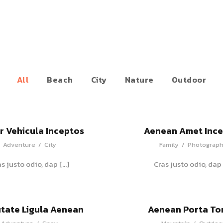
All
Beach
City
Nature
Outdoor
r Vehicula Inceptos
Aenean Amet Ince
Adventure
/
City
Family
/
Photograp
as justo odio, dap […]
Cras justo odio, dap 
tate Ligula Aenean
Aenean Porta To