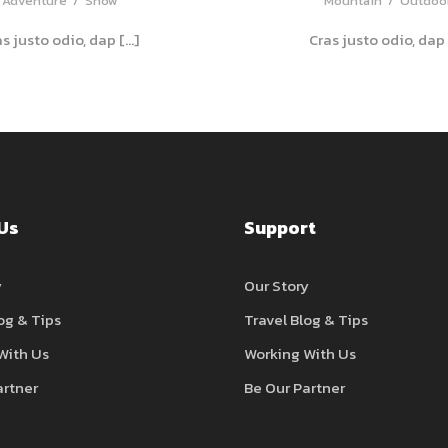
Adventure
/
Snow
Mountain
/
Outdoo
as justo odio, dap […]
Cras justo odio, dap 
Us
Support
y
Our Story
og & Tips
Travel Blog & Tips
With Us
Working With Us
artner
Be Our Partner