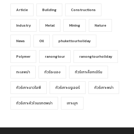
Article
Building
Constructions
Industry
Metal
Mining
Nature
News
Oil
phukettourholiday
Polymer
ranongtour
ranongtourholiday
ทะเลพม่า
ทัวร์ระนอง
ทัวร์เกาะค๊อกเบิร์น
ทัวร์เกาะนาวโอพี
ทัวร์เกาะบรูเออร์
ทัวร์เกาะพม่า
ทัวร์เกาะหัวใจมรกตพม่า
เกาะมุก