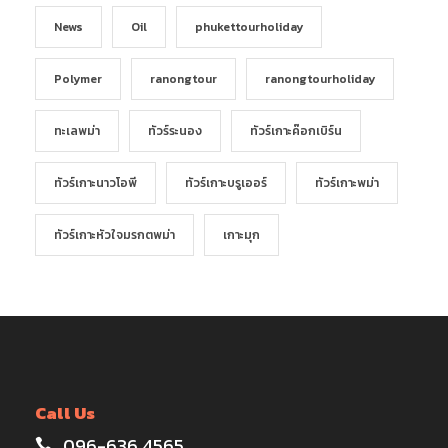
News
Oil
phukettourholiday
Polymer
ranongtour
ranongtourholiday
ทะเลพม่า
ทัวร์ระนอง
ทัวร์เกาะค๊อกเบิร์น
ทัวร์เกาะนาวโอพี
ทัวร์เกาะบรูเออร์
ทัวร์เกาะพม่า
ทัวร์เกาะหัวใจมรกตพม่า
เกาะมุก
Call Us
096-636 4565