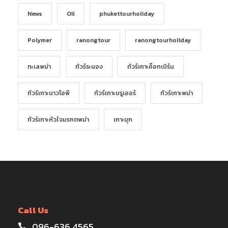
News
Oil
phukettourholiday
Polymer
ranongtour
ranongtourholiday
ทะเลพม่า
ทัวร์ระนอง
ทัวร์เกาะค๊อกเบิร์น
ทัวร์เกาะนาวโอพี
ทัวร์เกาะบรูเออร์
ทัวร์เกาะพม่า
ทัวร์เกาะหัวใจมรกตพม่า
เกาะมุก
Call Us
096-636 4565