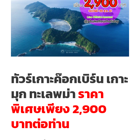
ทัวร์เกาะค๊อกเบิร์น เกาะ
มุก ทะเลพม่า
ราคา
พิเศษเพียง 2,900
บาทต่อท่าน