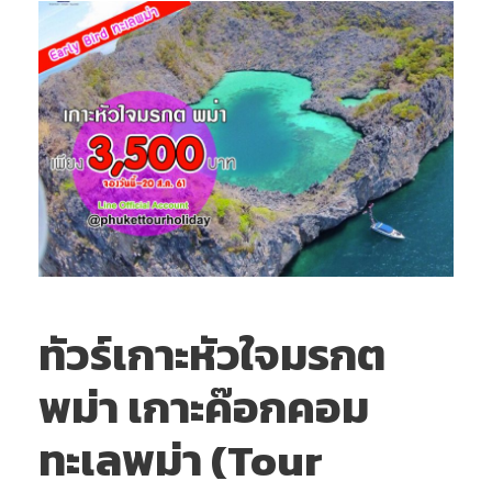
ทัวร์เกาะหัวใจมรกต
พม่า เกาะค๊อกคอม
ทะเลพม่า (Tour