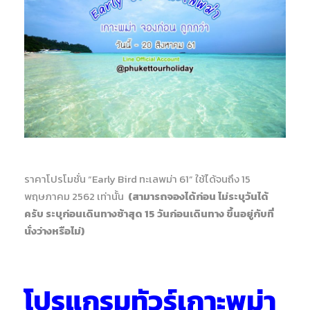
ราคาโปรโมชั่น “Early Bird ทะเลพม่า 61” ใช้ได้จนถึง 15
พฤษภาคม 2562 เท่านั้น
(สามารถจองได้ก่อน ไม่ระบุวันได้
ครับ
ระบุก่อนเดินทางช้าสุด
15
วันก่อนเดินทาง
ขึ้นอยู่กับที่
นั่งว่างหรือไม่
)
โปรแกรมทัวร์เกาะพม่า