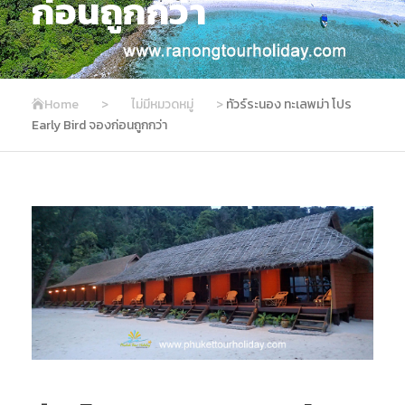
ก่อนถูกกว่า
Home
>
ไม่มีหมวดหมู่
>
ทัวร์ระนอง ทะเลพม่า โปร
Early Bird จองก่อนถูกกว่า