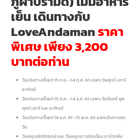
ภูผาปิรามิด) ไม่มีอาหาร
เย็น เดินทางกับ
LoveAndaman
ราคา
พิเศษ เพียง 3,200
บาทต่อท่าน
วันเดินทางตั้งแต่ 15 ก.ย. -14 ต.ค. 61 เฉพาะวันศุกร์ เสาร์
อาทิตย์
วันเดินทางตั้งแต่ 15 ต.ค. -14 ธ.ค. 61 เฉพาะวันจันทร์ พุธ
ศุกร์ เสาร์ และ อาทิตย์
วันเดินทางตั้งแต่ 16 ธ.ค. 61 -15 พ.ค. 62 ออกเดินทางทุก
วัน
วันหยุดนักขัตฤกษ์ และ วันหยุดยาวต่อเนื่อง ชาร์ตเพิ่ม