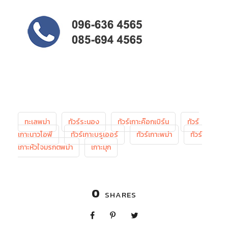
ทะเลพม่า
ทัวร์ระนอง
ทัวร์เกาะค๊อกเบิร์น
ทัวร์
เกาะนาวโอพี
ทัวร์เกาะบรูเออร์
ทัวร์เกาะพม่า
ทัวร์
เกาะหัวใจมรกตพม่า
เกาะมุก
0
SHARES