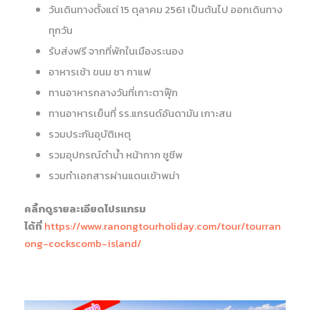
วันเดินทางตั้งแต่ 15 ตุลาคม 2561 เป็นต้นไป ออกเดินทาง
ทุกวัน
รับส่งฟรี จากที่พักในเมืองระนอง
อาหารเช้า ขนม ชา กาแฟ
ทานอาหารกลางวันที่เกาะตาฟุ๊ก
ทานอาหารเย็นที่ รร.แกรนด์อันดามัน เกาะสน
รวมประกันอุบัติเหตุ
รวมอุปกรณ์ดำน้ำ หน้ากาก ชูชีพ
รวมทำเอกสารผ่านแดนเข้าพม่า
คลิ้กดูรายละเอียดโปรแกรม
ได้ที่
https://www.ranongtourholiday.com/tour/tourran
ong-cockscomb-island/