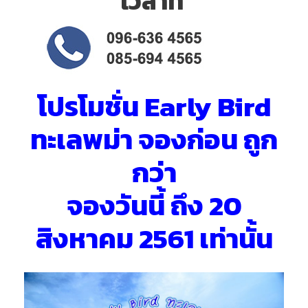
เวลาที่
โปรโมชั่น Early Bird
ทะเลพม่า จองก่อน ถูก
กว่า
จองวันนี้ ถึง 20
สิงหาคม 2561 เท่านั้น