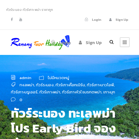
ทัวร์ระนอง ทัวร์เกาะพม่า ราคาถูก
Login
Sign Up
Login
Sign Up
admin
ไม่มีหมวดหมู่
ทะเลพม่า
,
ทัวร์ระนอง
,
ทัวร์เกาะค๊อกเบิร์น
,
ทัวร์เกาะนาวโอพี
,
ทัวร์เกาะบรูเออร์
,
ทัวร์เกาะพม่า
,
ทัวร์เกาะหัวใจมรกตพม่า
,
เกาะมุก
0
ทัวร์ระนอง ทะเลพม่า
โปร Early Bird จอง