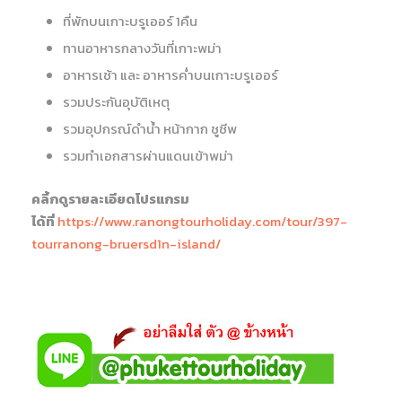
ที่พักบนเกาะบรูเออร์ 1คืน
ทานอาหารกลางวันที่เกาะพม่า
อาหารเช้า และ อาหารค่ำบนเกาะบรูเออร์
รวมประกันอุบัติเหตุ
รวมอุปกรณ์ดำน้ำ หน้ากาก ชูชีพ
รวมทำเอกสารผ่านแดนเข้าพม่า
คลิ้กดูรายละเอียดโปรแกรม
ได้ที่
https://www.ranongtourholiday.com/tour/397-
tourranong-bruersd1n-island/