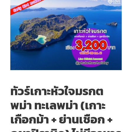
ทัวร์เกาะหัวใจมรกต
พม่า ทะเลพม่า (เกาะ
เกือกม้า + ย่านเชือก +