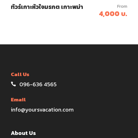
ทัวร์เกาะหัวใจมรกต เกาะพม่า
From
4,000 บ.
Call Us
096-636 4565
Email
info@yoursvacation.com
About Us