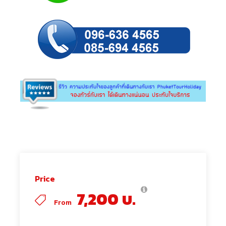
Price
7,200 บ.
From