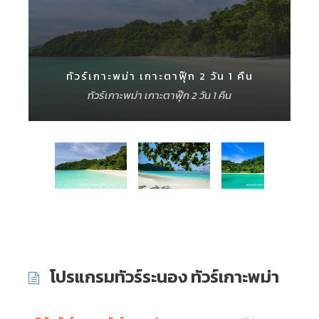
พม่า เกาะตาฟุ๊ก 2 วัน 1 คืน
ทัวร์เกาะพม่า เกาะตา
กาะพม่า เกาะตาฟุ๊ก 2 วัน 1 คืน
ทัวร์เกาะพม่า เกาะตา
โปรแกรมทัวร์ระนอง ทัวร์เกาะพม่า