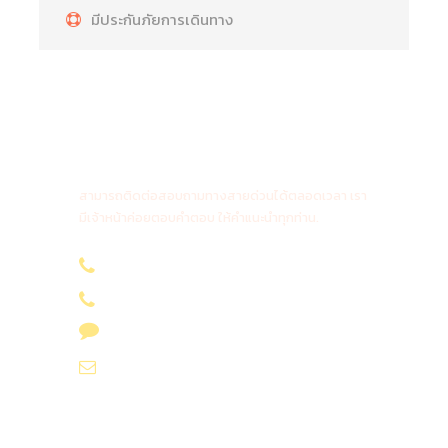
มีประกันภัยการเดินทาง
สายด่วนติดต่อสอบถาม
สามารถติดต่อสอบถามทางสายด่วนได้ตลอดเวลา เรา
มีเจ้าหน้าค่อยตอบคำตอบ ให้คำแนะนำทุกท่าน.
096-636 4565
085-694 4565
Line id : @phukettourholiday
info@yoursvacation.com