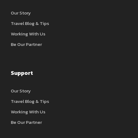
Our Story
Travel Blog & Tips
Working With Us
Be Our Partner
Support
Our Story
Travel Blog & Tips
Working With Us
Be Our Partner