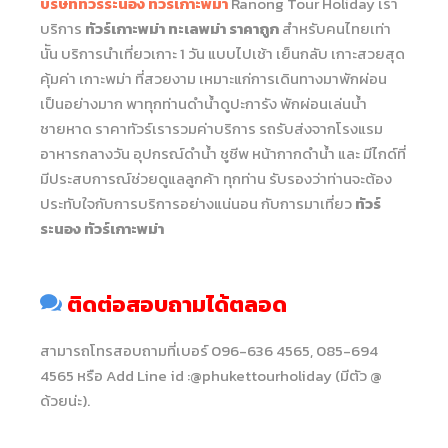
บริษัททัวร์ระนอง ทัวร์เกาะพม่า
Ranong Tour Holiday เรา
บริการ
ทัวร์เกาะพม่า ทะเลพม่า ราคาถูก
สำหรับคนไทยเท่า
นััน บริการนำเที่ยวเกาะ 1 วัน แบบไปเช้า เย็นกลับ เกาะสวยสุด
คุ้มค่า เกาะพม่า ที่สวยงาม เหมาะแก่การเดินทางมาพักผ่อน
เป็นอย่างมาก พาทุกท่านดำน้ำดูปะการัง พักผ่อนเล่นน้ำ
ชายหาด ราคาทัวร์เรารวมค่าบริการ รถรับส่งจากโรงแรม
อาหารกลางวัน อุปกรณ์ดำน้ำ ชูชีพ หน้ากากดำน้ำ และ มีไกด์ที่
มีประสบการณ์ช่วยดูแลลูกค้า ทุกท่าน รับรองว่าท่านจะต้อง
ประทับใจกับการบริการอย่างแน่นอน กับการมาเที่ยว
ทัวร์
ระนอง ทัวร์เกาะพม่า
ติดต่อสอบถามได้ตลอด
สามารถโทรสอบถามที่เบอร์ 096-636 4565, 085-694
4565 หรือ Add Line id :@phukettourholiday (มีตัว @
ด้วยน่ะ).