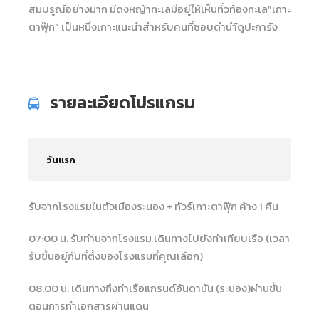
สมบรูณ์อย่างมาก มีดงหญ้าทะเลมีอยู่ให้เห็นทั่วท้องทะเล”เกาะ
ตาฟุ๊ก” เป็นหนึ่งเกาะแนะนำสำหรับคนที่ชอบดำนำ้ดูปะการัง
รายละเอียดโปรแกรม
วันแรก
รับจากโรงแรมในตัวเมืองระนอง + ทัวร์เกาะตาฟุ๊ก ค้าง 1 คืน
07:00 น. รับท่านจากโรงแรม เดินทางไปยังท่าเทียบเรือ (เวลา
รับขึ้นอยู่กับที่ตั้งของโรงแรมที่คุณเลือก)
08.00 น. เดินทางถึงท่าเรือแกรนด์อันดามัน (ระนอง)ผ่านขั้น
ตอนการทำเอกสารผ่านแดน