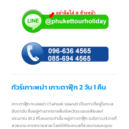
ทัวร์เกาะพม่า เกาะตาฟุ๊ก 2 วัน 1 คืน
เกาะตาฟุ๊ก ทะเลพม่า (TaFook island) เป็นเกาะที่อยู่ในทะเล
อันดามัน ซึ่งอยู่ห่างจากชายฝั่งจังหวัดระนองเพียงแค่
ประมาณ 81.2 กิโลเมตรเท่านั้น หมู่เกาะตาฟุ๊ก จะมีเกาะบริวารที่
สวยงาม หาดทรายสวย โลกใต้ท้องทะเลที่สวยงามและอุดม