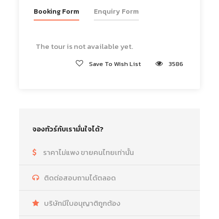
Booking Form
Enquiry Form
The tour is not available yet.
Save To Wish List
3586
จองทัวร์กับเรามั่นใจได้?
ราคาไม่แพง ขายคนไทยเท่านั้น
ติดต่อสอบถามได้ตลอด
บริษัทมีใบอนุญาติถูกต้อง