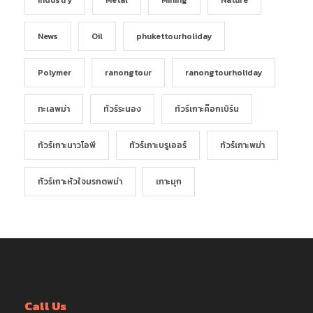
News
Oil
phukettourholiday
Polymer
ranongtour
ranongtourholiday
ทะเลพม่า
ทัวร์ระนอง
ทัวร์เกาะค๊อกเบิร์น
ทัวร์เกาะนาวโอพี
ทัวร์เกาะบรูเออร์
ทัวร์เกาะพม่า
ทัวร์เกาะหัวใจมรกตพม่า
เกาะมุก
Call Us