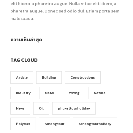
elit libero, a pharetra augue. Nulla vitae elit libero, a
pharetra augue. Donec sed odio dui. Etiam porta sem
malesuada.
ความเห็นล่าสุด
TAG CLOUD
Article
Building
Constructions
Industry
Metal
Mining
Nature
News
Oil
phukettourholiday
Polymer
ranongtour
ranongtourholiday