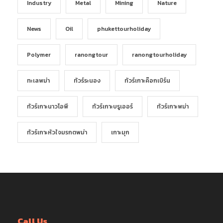
Industry
Metal
Mining
Nature
News
Oil
phukettourholiday
Polymer
ranongtour
ranongtourholiday
ทะเลพม่า
ทัวร์ระนอง
ทัวร์เกาะค๊อกเบิร์น
ทัวร์เกาะนาวโอพี
ทัวร์เกาะบรูเออร์
ทัวร์เกาะพม่า
ทัวร์เกาะหัวใจมรกตพม่า
เกาะมุก
Call Us