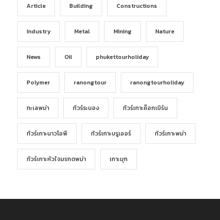
Article
Building
Constructions
Industry
Metal
Mining
Nature
News
Oil
phukettourholiday
Polymer
ranongtour
ranongtourholiday
ทะเลพม่า
ทัวร์ระนอง
ทัวร์เกาะค๊อกเบิร์น
ทัวร์เกาะนาวโอพี
ทัวร์เกาะบรูเออร์
ทัวร์เกาะพม่า
ทัวร์เกาะหัวใจมรกตพม่า
เกาะมุก