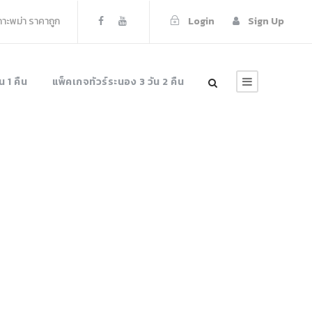
เกาะพม่า ราคาถูก
Login
Sign Up
น 1 คืน
แพ็คเกจทัวร์ระนอง 3 วัน 2 คืน
พม่า