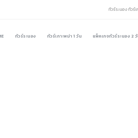
ทัวร์ระนอง ทัวร์
ME
ทัวร์ระนอง
ทัวร์เกาะพม่า 1 วัน
แพ็คเกจทัวร์ระนอง 2 วั
ร์หมู่เกาะมังกร เกาะ