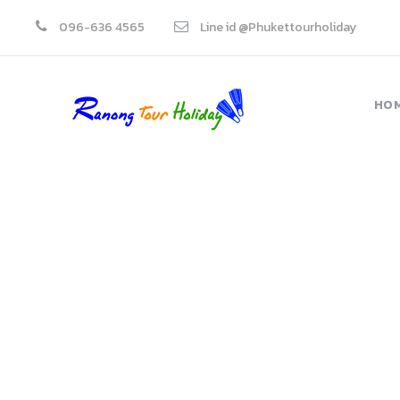
096-636 4565
Line id @Phukettourholiday
HO
ทัว