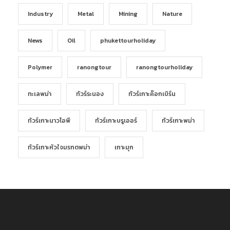
Industry
Metal
Mining
Nature
News
Oil
phukettourholiday
Polymer
ranongtour
ranongtourholiday
ทะเลพม่า
ทัวร์ระนอง
ทัวร์เกาะค๊อกเบิร์น
ทัวร์เกาะนาวโอพี
ทัวร์เกาะบรูเออร์
ทัวร์เกาะพม่า
ทัวร์เกาะหัวใจมรกตพม่า
เกาะมุก