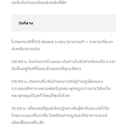
รถรับรับท่านเตรียมส่งกลับที่พัก
วันที่สาม
โปรแกรมซิตี้ทัวร์ ล่องแพ ระนอง (อาหารเช้า + อาหารเที่ยง)+
ส่งกลับสนามบิน
08.00 น. รับท่านจากโรงแรม เดินทางไปยังท่าเทียบเรือ (เวลา
รับขึ้นอยู่กับที่ตั้งของโรงแรมที่คุณเลือก)
09.00 น. เดินทางถึงวัดบ้านหงาววัดคู่บ้านคู่เมืองของ
จ.ระนองสักการะหลวงพ่อดีบุกพระพุทธรูปปางมารวิชัยเป็น
พระพุทธรูปดีบุกที่ ใหญ่ที่สุดในโลก
10.00 น. เยี่ยมชมที่ศูนย์เรียนรู้เพาะพันธุ์ฟาร์มจระเข้น้ำจืด
ไทยจ.ระนองตื่นตาตื่น ใจพร้อมถ่ายรูปและให้อาหารจระเข้
เลือกซื้อของที่ระลึก