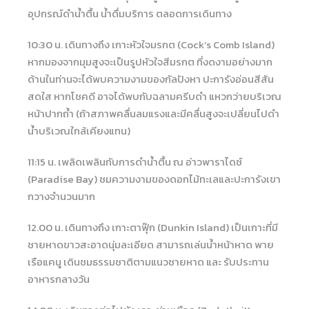
อุปกรณ์ดำน้ำตื้น น้ำดื่มบริการ ตลอดการเดินทาง
10:30 น. เดินทางถึง เกาะหัวใจมรกต (Cock’s Comb Island)
หากมองจากมุมสูงจะเป็นรูปหัวใจสีมรกต ที่งดงามอย่างมาก
ด้านในท่านจะได้พบความงามของกัลปังหา ปะการังอ่อนสีสัน
สดใส หากโชคดี อาจได้พบกับฉลามครีบดำ แหวกว่ายบริเวณ
หน้าปากถ้ำ (ถ้าสภาพคลื่นลมแรงและมีคลื่นสูงจะเปลี่ยนไปดำ
น้ำบริเวณใกล้เคียงแทน)
11:15 น. เพลิดเพลินกับการดำน้ำตื้น ณ อ่าวพาราไดซ์
(Paradise Bay) ชมความงามของดอกไม้ทะเลและปะการังเขา
กวางจำนวนมาก
12.00 น. เดินทางถึง เกาะตาฟุ๊ก (Dunkin Island) เป็นเกาะที่มี
ชายหาดขาวสะอาดนุ่มละเอียด สามารถเล่นน้ำหน้าหาด พาย
เรือแคนู เดินชมธรรมชาติตามแนวชายหาด และ รับประทาน
อาหารกลางวัน