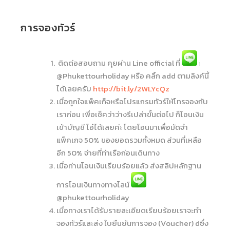
การจองทัวร์
ติดต่อสอบถาม คุยผ่าน Line official ที่
:
@Phukettourholiday หรือ คลิ้ก add ตามลิงค์นี้
ได้เลยครับ
http://bit.ly/2WLYcQz
เมื่อถูกใจแพ็คเก็จหรือโปรแกรมทัวร์ให้โทรจองกับ
เราก่อน เพื่อเช็คว่าว่างรึเปล่าขั้นต่อไป ก็โอนเงิน
เข้าบัญชี โอ๋ได้เลยค่ะ โดยโอนมาเพื่อมัดจำ
แพ็คเกจ 50% ของยอดรวมทั้งหมด ส่วนที่เหลือ
อีก 50% จ่ายที่ท่าเรือก่อนเดินทาง
เมื่อท่านโอนเงินเรียบร้อยแล้ว ส่งสลิปหลักฐาน
การโอนเงินทางทางไลน์
@phukettourholiday
เมื่อทางเราได้รับรายละเอียดเรียบร้อยเราจะทำ
จองทัวร์และส่ง ใบยืนยันการจอง (Voucher) dซึ่ง