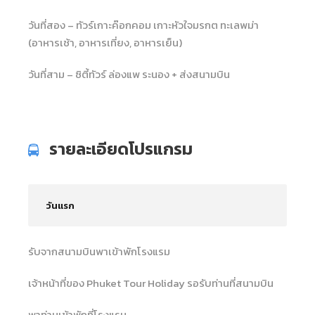
วันที่สอง – ทัวร์เกาะค๊อกคอม เกาะหัวใจมรกต ทะเลพม่า
(อาหารเช้า, อาหารเที่ยง, อาหารเย็น)
วันที่สาม – ซิตี้ทัวร์ ล่องแพ ระนอง + ส่งสนามบิน
รายละเอียดโปรแกรม
วันแรก
รับจากสนามบินพาเข้าพักโรงแรม
เจ้าหน้าที่ของ Phuket Tour Holiday รอรับท่านที่สนามบิน
พาท่านเข้าพักที่โรงแรม