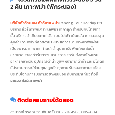
2 คืน เกาะพม่า (พักระนอง)
บริษัททัวร์ระนอง ทัวร์เกาะพม่า
Ranong Tour Holiday เรา
บริการ
ทัวร์เกาะพม่า ทะเลพม่า ราคาถูก
สำหรับคนไทยเท่า
นััน บริการนำเที่ยวเกาะ 1 วัน แบบไปเช้า เย็นกลับ เกาะสวยสุด
คุ้มค่า เกาะพม่า ที่สวยงาม เหมาะแก่การเดินทางมาพักผ่อน
เป็นอย่างมาก พาทุกท่านดำน้ำดูปะการัง พักผ่อนเล่นน้ำ
ชายหาด ราคาทัวร์เรารวมค่าบริการ รถรับส่งจากโรงแรม
อาหารกลางวัน อุปกรณ์ดำน้ำ ชูชีพ หน้ากากดำน้ำ และ มีไกด์ที่
มีประสบการณ์ช่วยดูแลลูกค้า ทุกท่าน รับรองว่าท่านจะต้อง
ประทับใจกับการบริการอย่างแน่นอน กับการมาเที่ยว
ทัวร์
ระนอง ทัวร์เกาะพม่า
ติดต่อสอบถามได้ตลอด
สามารถโทรสอบถามที่เบอร์ 096-636 4565, 085-694