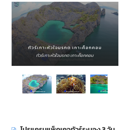
ทัวร์เกาะหัวใจมรกต เกาะค๊อกคอม
ทัวร์เกาะหัวใจมรกต เกาะค๊อกคอม
โปรแกรมแพ็คเกจทัวร์ระนอง 3 วัน