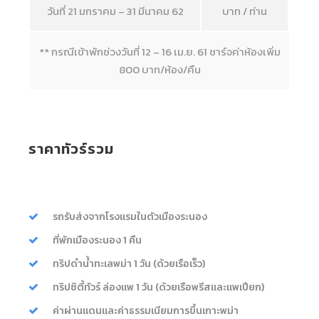
วันที่ 21 มกราคม – 31 มีนาคม 62
บาท / ท่าน
** กรณีเข้าพักช่วงวันที่ 12 – 16 เม.ย. 61 ชาร์จค่าห้องเพิ่ม
800 บาท/ห้อง/คืน
ราคาทัวร์รวม
รถรับส่งจากโรงแรมในตัวเมืองระนอง
ที่พักเมืองระนอง 1 คืน
ทริปดำน้ำทะเลพม่า 1 วัน (ด้วยเรือเร็ว)
ทริปซิตี้ทัวร์ ล่องแพ 1 วัน (ด้วยเรือพรีสและแพเปียก)
ค่าผ่านแดนและค่าธรรมเนียมการขึ้นเกาะพม่า