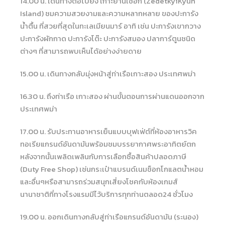
14.00 น. เดินทางต่อไปยัง เกาะย่านเชือก (ZedetkyiKyun
Island) ชมความสวยงามและความหลากหลาย ของปะการัง
น้ำตื้น ที่สวยที่สุดในทะเลเมียนมาร์ อาทิ เช่น ปะการังเขากวาง
ปะการังผักกาด ปะการังโต๊ะ ปะการังสมอง ปลาการ์ตูนชนิด
ต่างๆ ที่สามารถพบเห็นได้อย่างง่ายดาย
15.00 น. เดินทางกลับมุ่งหน้าสู่ท่าเรือเกาะสอง ประเทศพม่า
16.30 น. ถึงท่าเรือ เกาะสอง ผ่านขั้นตอนการผ่านแดนออกจาก
ประเทศพม่า
17.00 น. รับประทานอาหารเย็นแบบบุฟเฟ่ต์ที่ห้องอาหารวิค
ทอเรียแกรนด์อันดามันพร้อมชมบรรยากาศพระอาทิตย์ตก
หลังจากนั้นเพลิดเพลินกับการเลือกซื้อสินค้าปลอดภาษี
(Duty Free Shop) เช่นกระเป๋าแบรนด์เนมช็อกโกแลตน้ำหอม
และอื่นๆหรือสามารถร่วมสนุกเสี่ยงโชคกับห้องเกมส์
นานาชาติที่ทางโรงแรมมีไว้บริการทุกท่านตลอด24 ชั่วโมง
19.00 น. ออกเดินทางกลับสู่ท่าเรือแกรนด์อันดามัน (ระนอง)