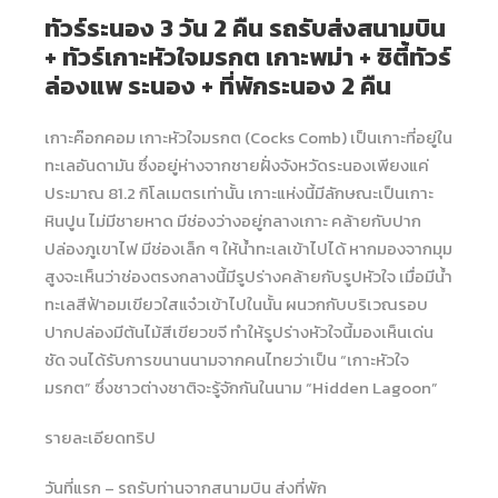
ทัวร์ระนอง 3 วัน 2 คืน รถรับส่งสนามบิน
+ ทัวร์เกาะหัวใจมรกต เกาะพม่า + ซิตี้ทัวร์
ล่องแพ ระนอง + ที่พักระนอง 2 คืน
เกาะค๊อกคอม เกาะหัวใจมรกต (Cocks Comb) เป็นเกาะที่อยู่ใน
ทะเลอันดามัน ซึ่งอยู่ห่างจากชายฝั่งจังหวัดระนองเพียงแค่
ประมาณ 81.2 กิโลเมตรเท่านั้น เกาะแห่งนี้มีลักษณะเป็นเกาะ
หินปูน ไม่มีชายหาด มีช่องว่างอยู่กลางเกาะ คล้ายกับปาก
ปล่องภูเขาไฟ มีช่องเล็ก ๆ ให้น้ำทะเลเข้าไปได้ หากมองจากมุม
สูงจะเห็นว่าช่องตรงกลางนี้มีรูปร่างคล้ายกับรูปหัวใจ เมื่อมีน้ำ
ทะเลสีฟ้าอมเขียวใสแจ๋วเข้าไปในนั้น ผนวกกับบริเวณรอบ
ปากปล่องมีต้นไม้สีเขียวขจี ทำให้รูปร่างหัวใจนี้มองเห็นเด่น
ชัด จนได้รับการขนานนามจากคนไทยว่าเป็น “เกาะหัวใจ
มรกต” ซึ่งชาวต่างชาติจะรู้จักกันในนาม “Hidden Lagoon”
รายละเอียดทริป
วันที่แรก – รถรับท่านจากสนามบิน ส่งที่พัก