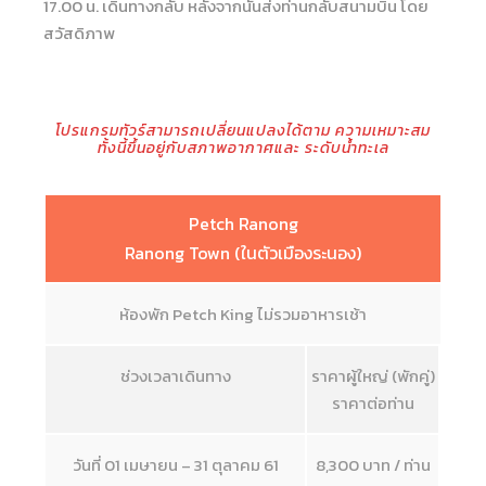
17.00 น. เดินทางกลับ หลังจากนั้นส่งท่านกลับสนามบิน โดย
สวัสดิภาพ
โปรแกรมทัวร์สามารถเปลี่ยนแปลงได้ตาม ความเหมาะสม
ทั้งนี้ขึ้นอยู่กับสภาพอากาศและ ระดับน้ำทะเล
Petch Ranong
Ranong Town (ในตัวเมืองระนอง)
ห้องพัก Petch King ไม่รวมอาหารเช้า
ช่วงเวลาเดินทาง
ราคาผู้ใหญ่ (พักคู่)
ราคาต่อท่าน
วันที่ 01 เมษายน – 31 ตุลาคม 61
8,300 บาท / ท่าน