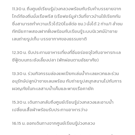
11.30 น. ถึงศูนย์เรียนรู้ม่วงกลวงพร้อมกับรับคำบรรยายจาก
ไกด์ท้องถิ่นนั่งเรือพรีส (เรือฟอร์มูล่าวันที่ชาวบ้านใช้เรียกกัน
ซึ่งสามารถทำความเร็วได้20ไมล์ต่อ ชม.) นั่งได้ 2 ท่าน/1 ลำชม
ทัศนียภาพสองฝากฝั่งพร้อมกับเรียนรู้ระบบนิเวศน์ป่าชาย
เลนถ่ายรูปเก็บ บรรยากาศของธรรมชาติ
12.30 น. รับประทานอาหารเที่ยงที่อิ่มอร่อยจุใจกับอาหารทะเล
ซีฟู้ดบนกระชังเลี้ยงปลา (พักผ่อนตามอัธยาศัย)
13.30 น. ร่วมกิจกรรมล่องแพเปียกเล่นน้ำทะเลแหวกและร่วม
อนุรักษ์ปลูกป่าชายเลนพร้อม กับถ่ายรูปสนุกสนานไปกับการ
ผจญภัยในทะเลสาบน้ำเค็มและพายเรือคายัค
15.30 น. เดินทางกลับถึงศูนย์เรียนรู้ม่วงกลวงและอาบน้ำ
เปลี่ยนเสื้อผ้าพร้อมรับประทานอาหารว่าง
16.15 น. ออกเดินทางจากศูนย์เรียนรู้ม่วงกลวง