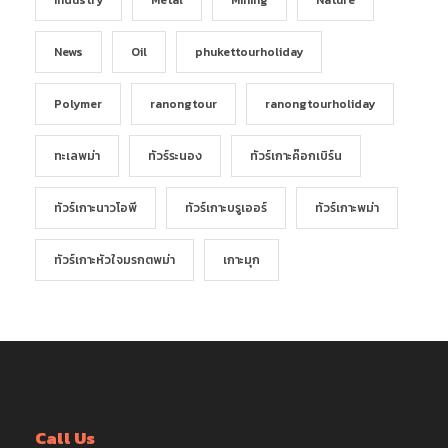
News
Oil
phukettourholiday
Polymer
ranongtour
ranongtourholiday
ทะเลพม่า
ทัวร์ระนอง
ทัวร์เกาะค๊อกเบิร์น
ทัวร์เกาะนาวโอพี
ทัวร์เกาะบรูเออร์
ทัวร์เกาะพม่า
ทัวร์เกาะหัวใจมรกตพม่า
เกาะมุก
Call Us