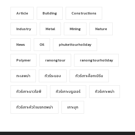
Article
Building
Constructions
Industry
Metal
Mining
Nature
News
Oil
phukettourholiday
Polymer
ranongtour
ranongtourholiday
ทะเลพม่า
ทัวร์ระนอง
ทัวร์เกาะค๊อกเบิร์น
ทัวร์เกาะนาวโอพี
ทัวร์เกาะบรูเออร์
ทัวร์เกาะพม่า
ทัวร์เกาะหัวใจมรกตพม่า
เกาะมุก