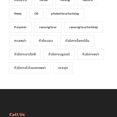
News
Oil
phukettourholiday
Polymer
ranongtour
ranongtourholiday
ทะเลพม่า
ทัวร์ระนอง
ทัวร์เกาะค๊อกเบิร์น
ทัวร์เกาะนาวโอพี
ทัวร์เกาะบรูเออร์
ทัวร์เกาะพม่า
ทัวร์เกาะหัวใจมรกตพม่า
เกาะมุก
Call Us