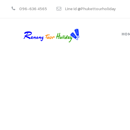
096-636 4565
Line id @Phukettourholiday
HO
ทัว