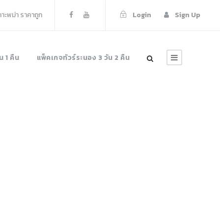
เกาะพม่า ราคาถูก
Login
Sign Up
น 1 คืน
แพ็คเกจทัวร์ระนอง 3 วัน 2 คืน
พม่า