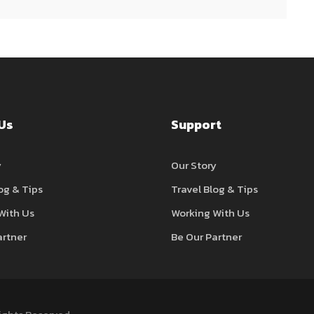
Us
Support
y
Our Story
og & Tips
Travel Blog & Tips
With Us
Working With Us
artner
Be Our Partner