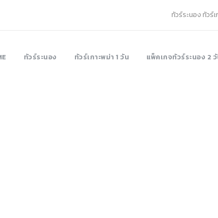
ทัวร์ระนอง ทัวร์
ME
ทัวร์ระนอง
ทัวร์เกาะพม่า 1 วัน
แพ็คเกจทัวร์ระนอง 2 วั
ร์เกาะบรูเออร์ เกาะ