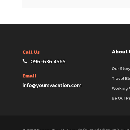
About 
Call Us
096-636 4565
Our Stor
Email
Travel Bl
info@yoursvacation.com
Working 
Be Our P