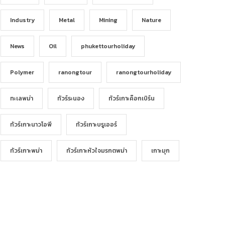
Industry
Metal
Mining
Nature
News
Oil
phukettourholiday
Polymer
ranongtour
ranongtourholiday
ทะเลพม่า
ทัวร์ระนอง
ทัวร์เกาะค๊อกเบิร์น
ทัวร์เกาะนาวโอพี
ทัวร์เกาะบรูเออร์
ทัวร์เกาะพม่า
ทัวร์เกาะหัวใจมรกตพม่า
เกาะมุก