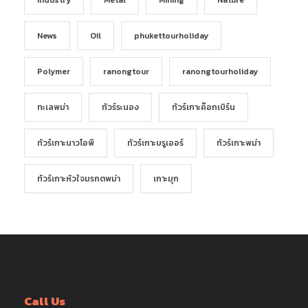
News
Oil
phukettourholiday
Polymer
ranongtour
ranongtourholiday
ทะเลพม่า
ทัวร์ระนอง
ทัวร์เกาะค๊อกเบิร์น
ทัวร์เกาะนาวโอพี
ทัวร์เกาะบรูเออร์
ทัวร์เกาะพม่า
ทัวร์เกาะหัวใจมรกตพม่า
เกาะมุก
Call Us