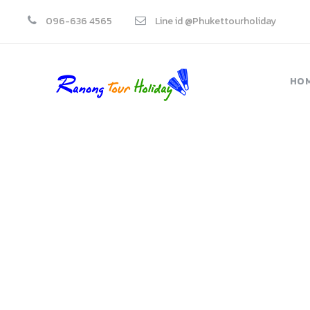
096-636 4565
Line id @Phukettourholiday
HO
tour-r