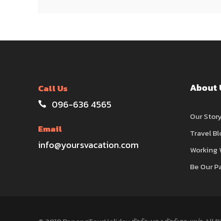
About 
Call Us
096-636 4565
Our Stor
Email
Travel Bl
info@yoursvacation.com
Working 
Be Our P