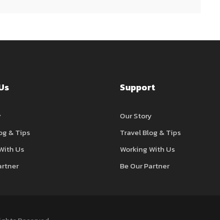
Us
Support
y
Our Story
og & Tips
Travel Blog & Tips
With Us
Working With Us
artner
Be Our Partner