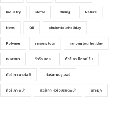
Industry
Metal
Mining
Nature
News
Oil
phukettourholiday
Polymer
ranongtour
ranongtourholiday
ทะเลพม่า
ทัวร์ระนอง
ทัวร์เกาะค๊อกเบิร์น
ทัวร์เกาะนาวโอพี
ทัวร์เกาะบรูเออร์
ทัวร์เกาะพม่า
ทัวร์เกาะหัวใจมรกตพม่า
เกาะมุก