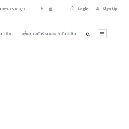
เกาะพม่า ราคาถูก
Login
Sign Up
น 1 คืน
แพ็คเกจทัวร์ระนอง 3 วัน 2 คืน
land-07