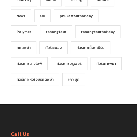
News
Oil
phukettourholiday
Polymer
ranongtour
ranongtourholiday
ทะเลพม่า
ทัวร์ระนอง
ทัวร์เกาะค๊อกเบิร์น
ทัวร์เกาะนาวโอพี
ทัวร์เกาะบรูเออร์
ทัวร์เกาะพม่า
ทัวร์เกาะหัวใจมรกตพม่า
เกาะมุก
Call Us