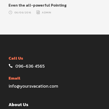
Even the all-powerful Pointing
06/06/2016
ADMIN
Call Us
096-636 4565
Email
info@yoursvacation.com
About Us