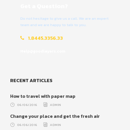
Get a Question?
Do not hesitage to give us a call. We are an expert
team and we are happy to talk to you.
1.8445.3356.33
Help@goodlayers.com
RECENT ARTICLES
How to travel with paper map
06/06/2016
ADMIN
Change your place and get the fresh air
06/06/2016
ADMIN