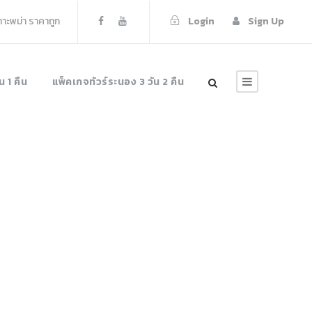
เกาะพม่า ราคาถูก
Login
Sign Up
น 1 คืน
แพ็คเกจทัวร์ระนอง 3 วัน 2 คืน