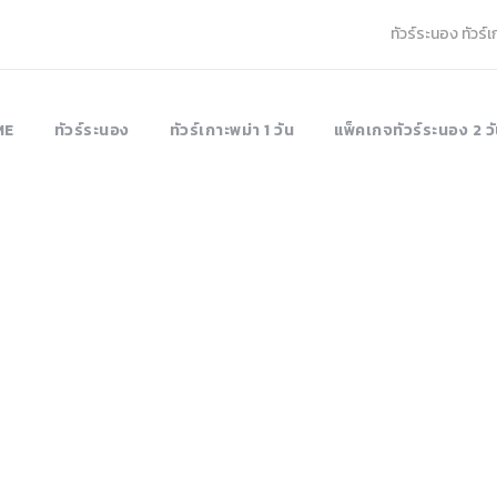
ทัวร์ระนอง ทัวร์
ME
ทัวร์ระนอง
ทัวร์เกาะพม่า 1 วัน
แพ็คเกจทัวร์ระนอง 2 วั
Tag
Tafook Island