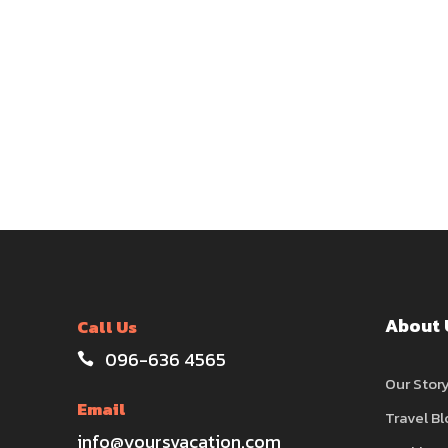
About 
Call Us
096-636 4565
Our Stor
Email
Travel Bl
info@yoursvacation.com