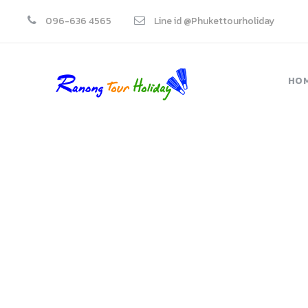
096-636 4565
Line id @Phukettourholiday
HO