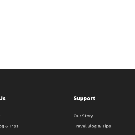
Us
Support
y
Our Story
og & Tips
Travel Blog & Tips