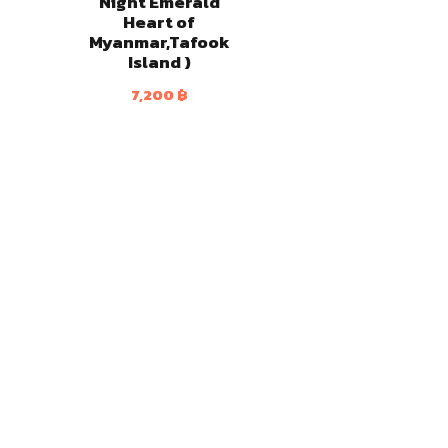
Night Emerald
Heart of
Myanmar,Tafook
Island )
7,200
฿