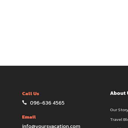
About 
Call Us
096-636 4565
Our Stor
Email
Travel Bl
info@yoursvacation.com