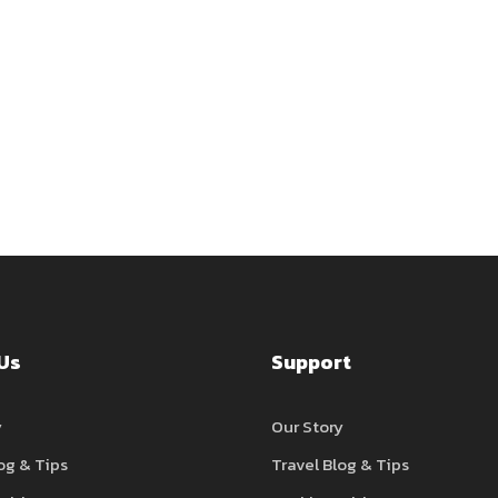
Us
Support
y
Our Story
og & Tips
Travel Blog & Tips