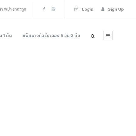
เกาะพม่า ราคาถูก
Login
Sign Up
น 1 คืน
แพ็คเกจทัวร์ระนอง 3 วัน 2 คืน
hts