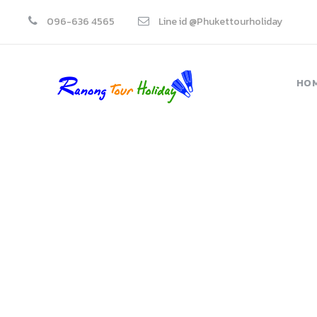
096-636 4565
Line id @Phukettourholiday
HO
Ra