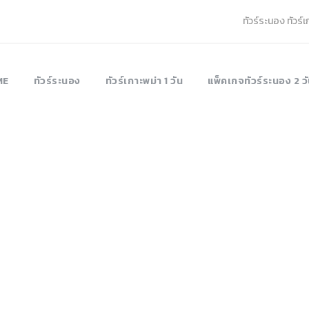
ทัวร์ระนอง ทัวร์
ME
ทัวร์ระนอง
ทัวร์เกาะพม่า 1 วัน
แพ็คเกจทัวร์ระนอง 2 วั
Tag
nong 3Days 2Nig