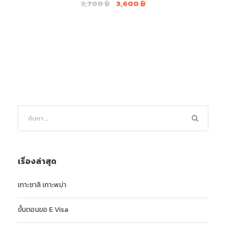
O
C
3,700
฿
3,600
฿
r
u
i
r
g
r
i
e
n
n
a
t
l
p
p
r
r
i
i
c
c
e
e
i
เรื่องล่าสุด
w
s
a
:
เกาะซาลิ เกาะพม่า
s
3
:
,
ขั้นตอนขอ E Visa
3
6