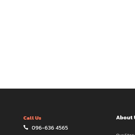
About 
Call Us
096-636 4565
Our Stor