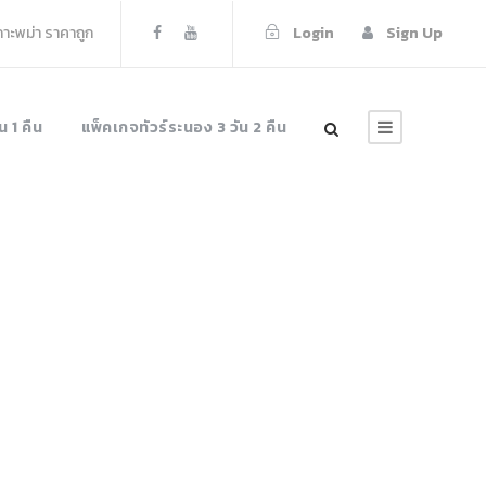
เกาะพม่า ราคาถูก
Login
Sign Up
น 1 คืน
แพ็คเกจทัวร์ระนอง 3 วัน 2 คืน
1 คืน พักโรงแรม