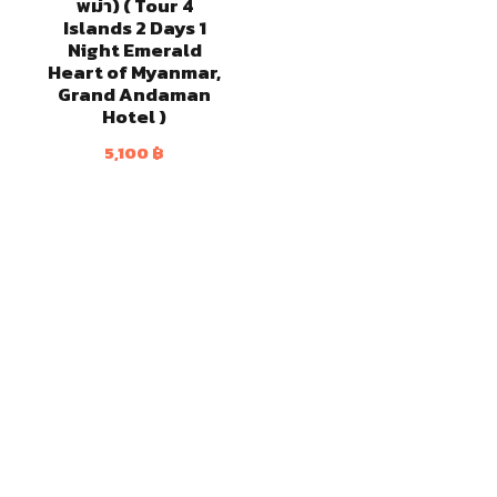
พม่า) ( Tour 4
Islands 2 Days 1
Night Emerald
Heart of Myanmar,
Grand Andaman
Hotel )
5,100
฿