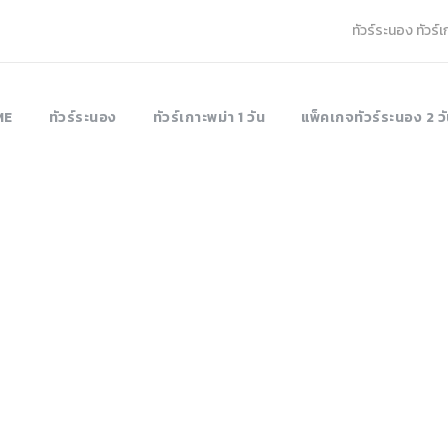
ทัวร์ระนอง ทัวร์
ME
ทัวร์ระนอง
ทัวร์เกาะพม่า 1 วัน
แพ็คเกจทัวร์ระนอง 2 วั
Tag
กาะหัวใจมรกต 2 วัน 