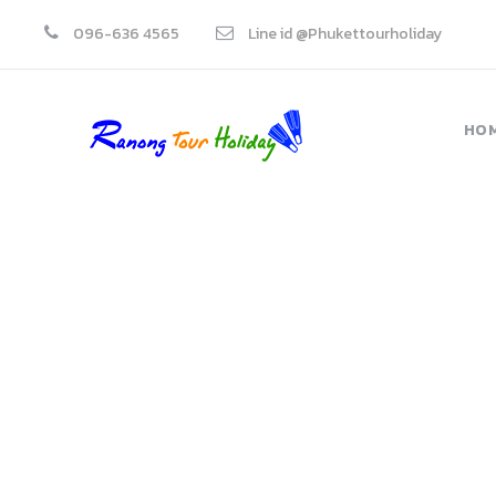
096-636 4565
Line id @Phukettourholiday
HO