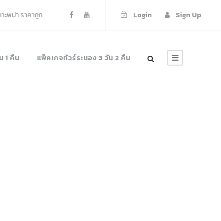
เกาะพม่า ราคาถูก
Login
Sign Up
น 1 คืน
แพ็คเกจทัวร์ระนอง 3 วัน 2 คืน