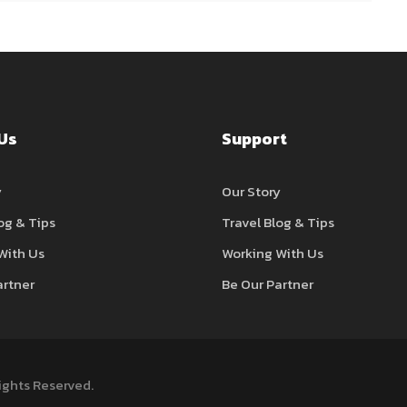
Us
Support
y
Our Story
og & Tips
Travel Blog & Tips
With Us
Working With Us
artner
Be Our Partner
Rights Reserved.