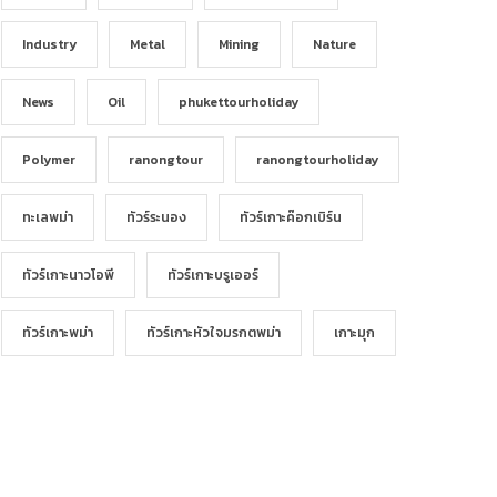
Industry
Metal
Mining
Nature
News
Oil
phukettourholiday
Polymer
ranongtour
ranongtourholiday
ทะเลพม่า
ทัวร์ระนอง
ทัวร์เกาะค๊อกเบิร์น
ทัวร์เกาะนาวโอพี
ทัวร์เกาะบรูเออร์
ทัวร์เกาะพม่า
ทัวร์เกาะหัวใจมรกตพม่า
เกาะมุก