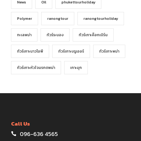
News
Oil
phukettourholiday
Polymer
ranongtour
ranongtourholiday
ทะเลพม่า
ทัวร์ระนอง
ทัวร์เกาะค๊อกเบิร์น
ทัวร์เกาะนาวโอพี
ทัวร์เกาะบรูเออร์
ทัวร์เกาะพม่า
ทัวร์เกาะหัวใจมรกตพม่า
เกาะมุก
Call Us
096-636 4565