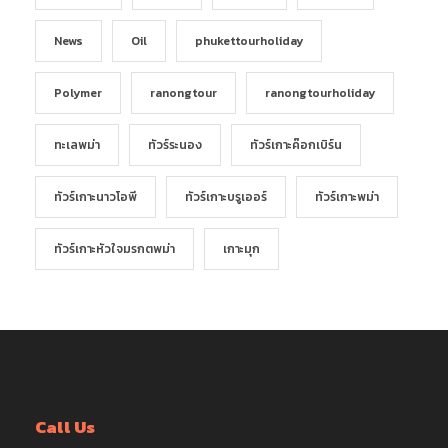
News
Oil
phukettourholiday
Polymer
ranongtour
ranongtourholiday
ทะเลพม่า
ทัวร์ระนอง
ทัวร์เกาะค๊อกเบิร์น
ทัวร์เกาะนาวโอพี
ทัวร์เกาะบรูเออร์
ทัวร์เกาะพม่า
ทัวร์เกาะหัวใจมรกตพม่า
เกาะมุก
Call Us