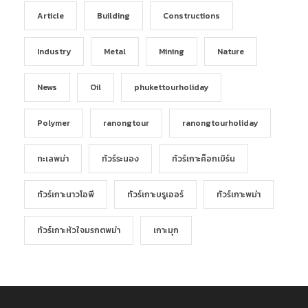
Article
Building
Constructions
Industry
Metal
Mining
Nature
News
Oil
phukettourholiday
Polymer
ranongtour
ranongtourholiday
ทะเลพม่า
ทัวร์ระนอง
ทัวร์เกาะค๊อกเบิร์น
ทัวร์เกาะนาวโอพี
ทัวร์เกาะบรูเออร์
ทัวร์เกาะพม่า
ทัวร์เกาะหัวใจมรกตพม่า
เกาะมุก