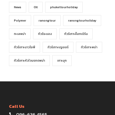
News
Oil
phukettourholiday
Polymer
ranongtour
ranongtourholiday
ทะเลพม่า
ทัวร์ระนอง
ทัวร์เกาะค๊อกเบิร์น
ทัวร์เกาะนาวโอพี
ทัวร์เกาะบรูเออร์
ทัวร์เกาะพม่า
ทัวร์เกาะหัวใจมรกตพม่า
เกาะมุก
Call Us
096-636 4565