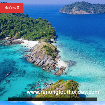
3,600 บ.
ทัวร์ขายดี
ทัวร์เกาะค๊อกเบิร์น เกาะช้างเผือก เกาะพม่า