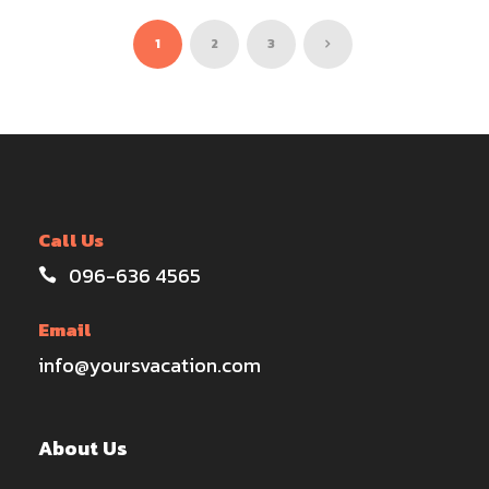
3,000 บ.
1
2
3
Call Us
096-636 4565
Email
info@yoursvacation.com
About Us