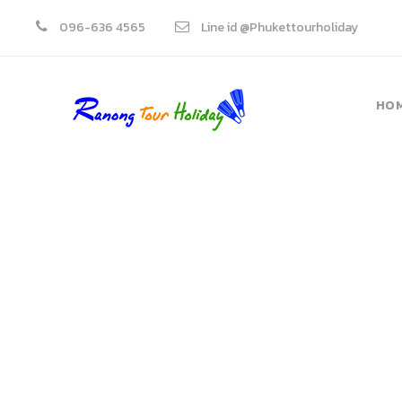
096-636 4565
Line id @Phukettourholiday
HO
เ