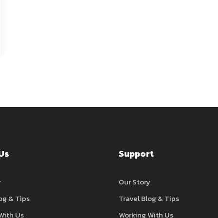
Us
Support
y
Our Story
og & Tips
Travel Blog & Tips
With Us
Working With Us