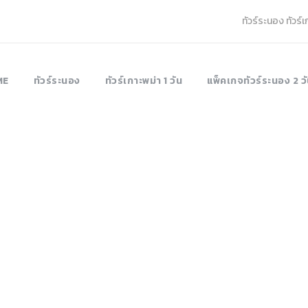
ทัวร์ระนอง ทัวร์
ME
ทัวร์ระนอง
ทัวร์เกาะพม่า 1 วัน
แพ็คเกจทัวร์ระนอง 2 วั
Tag
กาะฮอร์สชู 2 วัน 1 ค