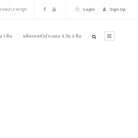
เกาะพม่า ราคาถูก
Login
Sign Up
น 1 คืน
แพ็คเกจทัวร์ระนอง 3 วัน 2 คืน
ืน