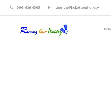
096-636 4565
Line id @Phukettourholiday
HO