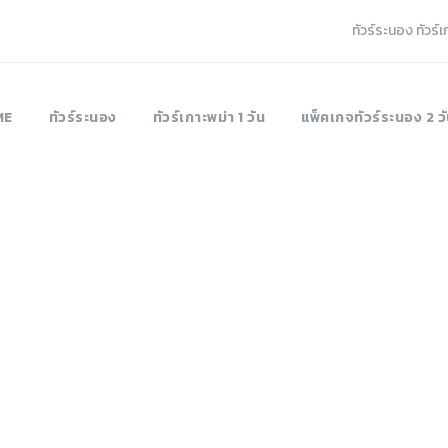
ทัวร์ระนอง ทัวร์
ME
ทัวร์ระนอง
ทัวร์เกาะพม่า 1 วัน
แพ็คเกจทัวร์ระนอง 2 วั
Tag
ทัวร์เกาะฮอร์สชู