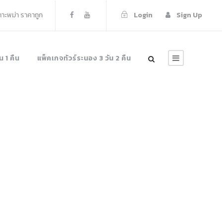
เกาะพม่า ราคาถูก
Login
Sign Up
น 1 คืน
แพ็คเกจทัวร์ระนอง 3 วัน 2 คืน