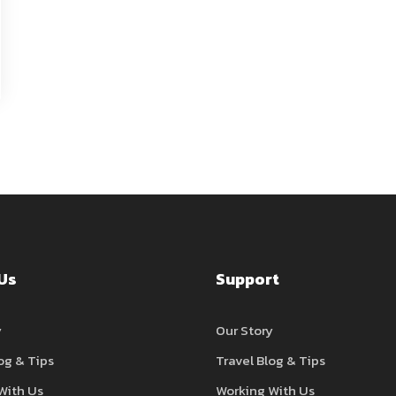
Us
Support
y
Our Story
og & Tips
Travel Blog & Tips
With Us
Working With Us