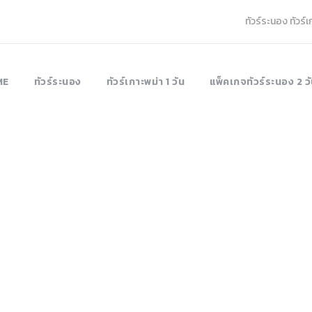
ทัวร์ระนอง ทัวร์
ME
ทัวร์ระนอง
ทัวร์เกาะพม่า 1 วัน
แพ็คเกจทัวร์ระนอง 2 วั
our Grid 3 Colum