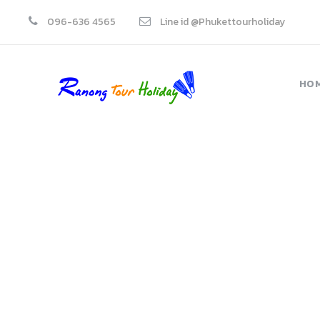
096-636 4565
Line id @Phukettourholiday
HO
T