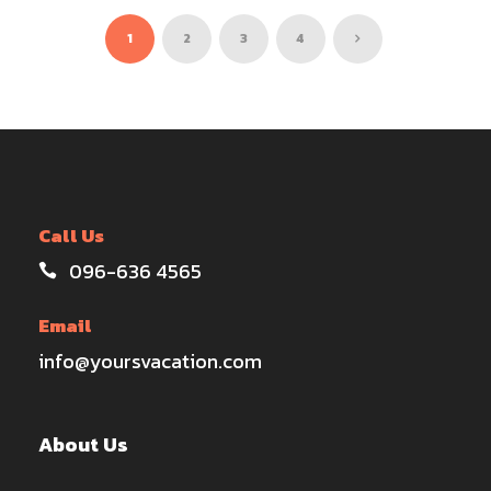
1
2
3
4
Call Us
096-636 4565
Email
info@yoursvacation.com
About Us