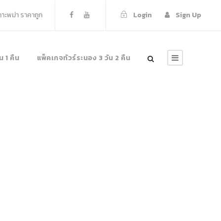
เกาะพม่า ราคาถูก
Login
Sign Up
น 1 คืน
แพ็คเกจทัวร์ระนอง 3 วัน 2 คืน