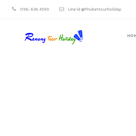
096-636 4565
Line id @Phukettourholiday
HO