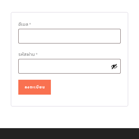
ต้
อีเมล
*
อ
ง
ก
ต้
รหัสผ่าน
*
า
อ
ร
ง
ก
ลงทะเบียน
า
ร