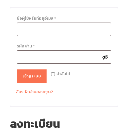
ต้
ชื่อผู้ใช้หรือที่อยู่อีเมล
*
อ
ง
ก
ต้
รหัสผ่าน
*
า
อ
ร
ง
ก
จำฉันไว้
เข้าสู่ระบบ
า
ร
ลืมรหัสผ่านของคุณ?
ลงทะเบียน