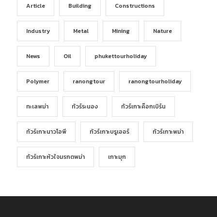
Article
Building
Constructions
Industry
Metal
Mining
Nature
News
Oil
phukettourholiday
Polymer
ranongtour
ranongtourholiday
ทะเลพม่า
ทัวร์ระนอง
ทัวร์เกาะค๊อกเบิร์น
ทัวร์เกาะนาวโอพี
ทัวร์เกาะบรูเออร์
ทัวร์เกาะพม่า
ทัวร์เกาะหัวใจมรกตพม่า
เกาะมุก